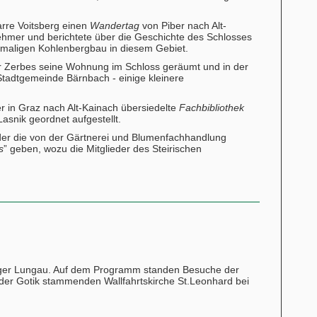
arre Voitsberg einen
Wandertag
von Piber nach Alt-
lnehmer und berichtete über die Geschichte des Schlosses
hemaligen Kohlenbergbau in diesem Gebiet.
 Zerbes seine Wohnung im Schloss geräumt und in der
Stadtgemeinde Bärnbach - einige kleinere
r in Graz nach Alt-Kainach übersiedelte
Fachbibliothek
Lasnik geordnet aufgestellt.
eder die von der Gärtnerei und Blumenfachhandlung
s
” geben, wozu die Mitglieder des Steirischen
burger Lungau. Auf dem Programm standen Besuche der
der Gotik stammenden Wallfahrtskirche St.Leonhard bei