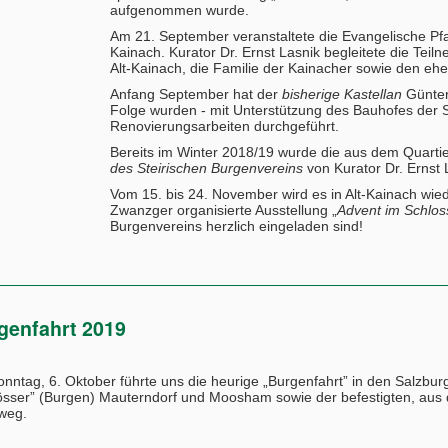
aufgenommen wurde.
Am 21. September veranstaltete die Evangelische Pf
Kainach. Kurator Dr. Ernst Lasnik begleitete die Tei
Alt-Kainach, die Familie der Kainacher sowie den e
Anfang September hat der
bisherige Kastellan
Günter
Folge wurden - mit Unterstützung des Bauhofes der 
Renovierungsarbeiten durchgeführt.
Bereits im Winter 2018/19 wurde die aus dem Quartie
des Steirischen Burgenvereins
von Kurator Dr. Ernst 
Vom 15. bis 24. November wird es in Alt-Kainach wi
Zwanzger organisierte Ausstellung „
Advent im Schlos
Burgenvereins herzlich eingeladen sind!
genfahrt 2019
nntag, 6. Oktober führte uns die heurige „Burgenfahrt” in den Salz
össer” (Burgen) Mauterndorf und Moosham sowie der befestigten, aus 
weg.