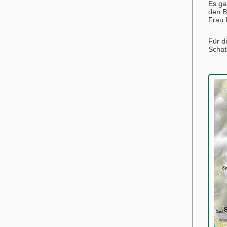
Es ga
den B
Frau
Für d
Schat