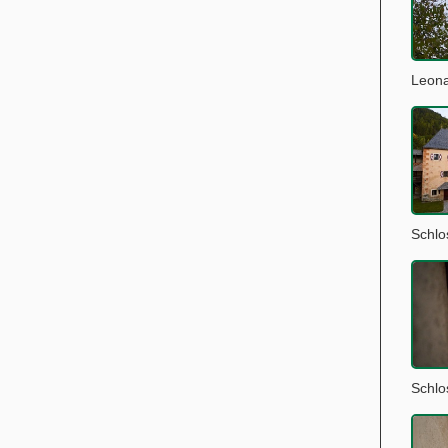
Leona
Schl
Schl