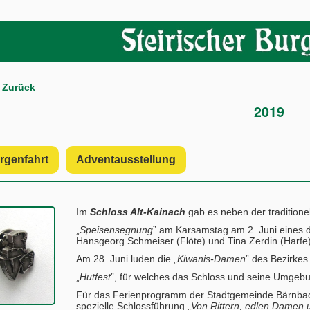
Zurück
2019
rgenfahrt
Adventausstellung
Im
Schloss Alt-Kainach
gab es neben der traditionel
„
Speisensegnung
” am Karsamstag am 2. Juni eines d
Hansgeorg Schmeiser (Flöte) und Tina Zerdin (Harfe)
Am 28. Juni luden die „
Kiwanis-Damen
” des Bezirkes
„
Hutfest
”, für welches das Schloss und seine Umgeb
Für das Ferienprogramm der Stadtgemeinde Bärnbach 
spezielle Schlossführung „
Von Rittern, edlen Damen