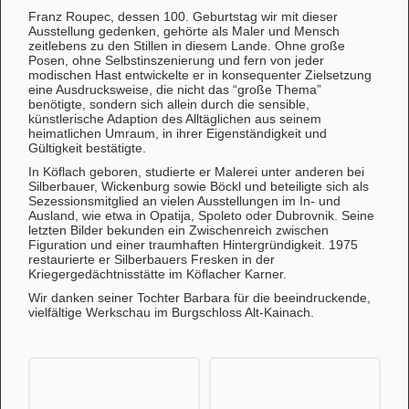
Franz Roupec, dessen 100. Geburtstag wir mit dieser
Ausstellung gedenken, gehörte als Maler und Mensch
zeitlebens zu den Stillen in diesem Lande. Ohne große
Posen, ohne Selbstinszenierung und fern von jeder
modischen Hast entwickelte er in konsequenter Zielsetzung
eine Ausdrucksweise, die nicht das “große Thema”
benötigte, sondern sich allein durch die sensible,
künstlerische Adaption des Alltäglichen aus seinem
heimatlichen Umraum, in ihrer Eigenständigkeit und
Gültigkeit bestätigte.
In Köflach geboren, studierte er Malerei unter anderen bei
Silberbauer, Wickenburg sowie Böckl und beteiligte sich als
Sezessionsmitglied an vielen Ausstellungen im In- und
Ausland, wie etwa in Opatija, Spoleto oder Dubrovnik. Seine
letzten Bilder bekunden ein Zwischenreich zwischen
Figuration und einer traumhaften Hintergründigkeit. 1975
restaurierte er Silberbauers Fresken in der
Kriegergedächtnisstätte im Köflacher Karner.
Wir danken seiner Tochter Barbara für die beeindruckende,
vielfältige Werkschau im Burgschloss Alt-Kainach.