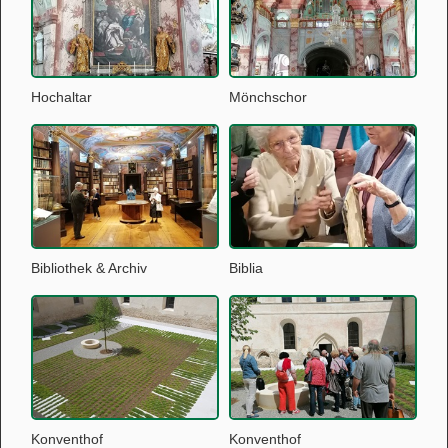
Hochaltar
Mönchschor
Bibliothek & Archiv
Biblia
Konventhof
Konventhof