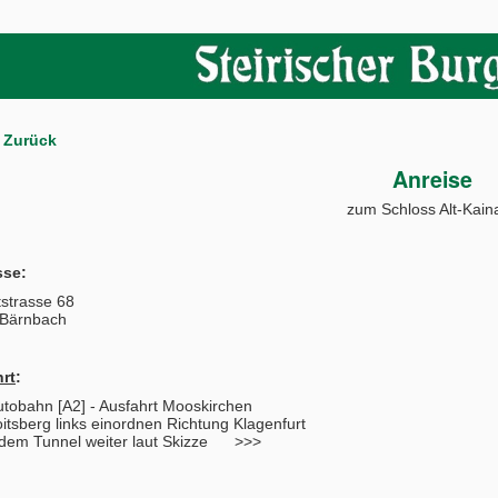
Zurück
Anreise
zum Schloss Alt-Kain
sse:
strasse 68
 Bärnbach
rt
:
tobahn [A2] - Ausfahrt Mooskirchen
oitsberg links einordnen Richtung Klagenfurt
dem Tunnel weiter laut Skizze >>>