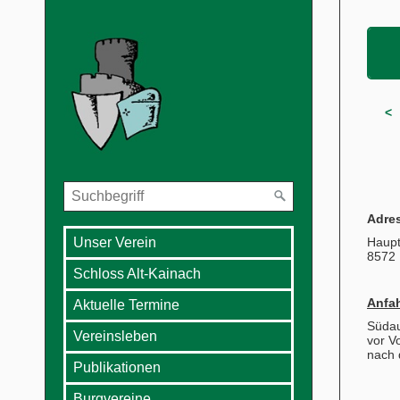
< 
Adre
Haupt
Unser Verein
8572
Schloss Alt-Kainach
Anfah
Aktuelle Termine
Südau
Vereinsleben
vor V
nach 
Publikationen
Burgvereine