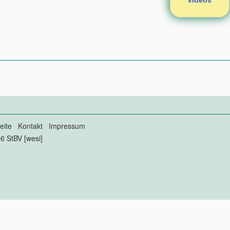
eite
Kontakt
Impressum
6 StBV [wesi]